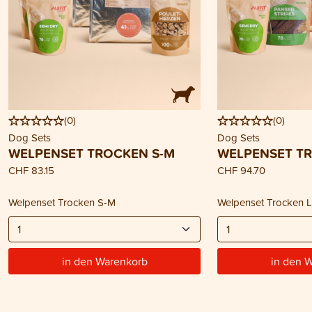
(
0
)
(
0
)
Dog Sets
Dog Sets
WELPENSET TROCKEN S-M
WELPENSET TR
CHF 83.15
CHF 94.70
Welpenset Trocken S-M
Welpenset Trocken 
in den Warenkorb
in den 