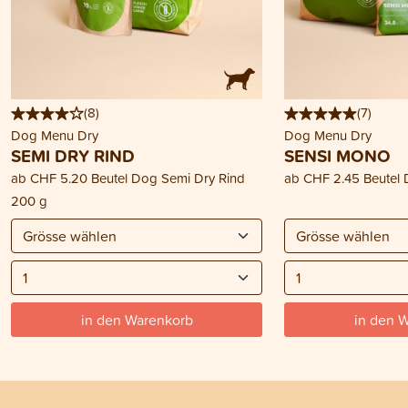
(
8
)
(
7
)
Dog Menu Dry
Dog Menu Dry
SEMI DRY RIND
SENSI MONO
ab
CHF 5.20
Beutel Dog Semi Dry Rind
ab
CHF 2.45
Beutel
200 g
in den Warenkorb
in den 