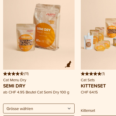
(
11
)
(
1
)
Cat Menu Dry
Cat Sets
SEMI DRY
KITTENSET
ab
CHF 4.95
Beutel Cat Semi Dry 100 g
CHF 64.15
Kittenset