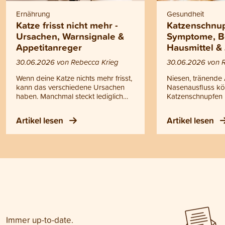
Ernährung
Gesundheit
Katze frisst nicht mehr -
Katzenschnup
Ursachen, Warnsignale &
Symptome, B
Appetitanreger
Hausmittel &
30.06.2026 von Rebecca Krieg
30.06.2026 von 
Wenn deine Katze nichts mehr frisst,
Niesen, tränende
kann das verschiedene Ursachen
Nasenausfluss kö
haben. Manchmal steckt lediglich
Katzenschnupfen 
eine vorübergehende Laune
handelt es sich ni
dahinter, manchmal können aber
einfache Erkältun
Artikel lesen
Artikel lesen
auch gesundheitliche Probleme die
ansteckende Erk
Ursache sein. Doch wann helfen
oberen Atemwege
einfache Tricks oder ein
Katzenschnupfen k
Appetitanreger für Katzen und wann
Kitten, ältere Kat
solltest du zum Tierarzt gehen?
geschwächte Tiere
Antworten auf diese Fragen findest
werden. Bei Fieber
du in diesem Blogartikel.
Ausfluss, Atempr
Appetitlosigkeit o
Mattigkeit sollte d
untersucht werde
Immer up-to-date.